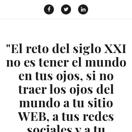
Saltar
al
Facebook
Twitter
Linkedin
contenido
"El reto del siglo XXI
no es tener el mundo
en tus ojos, si no
traer los ojos del
mundo a tu sitio
WEB, a tus redes
sociales y a tu