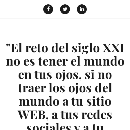
Saltar
al
Facebook
Twitter
Linkedin
contenido
"El reto del siglo XXI
no es tener el mundo
en tus ojos, si no
traer los ojos del
mundo a tu sitio
WEB, a tus redes
sociales y a tu