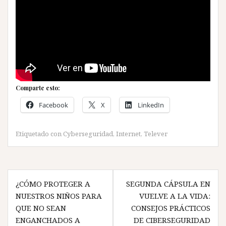
Comparte esto:
Facebook
X
LinkedIn
Etiquetado con
Cyberseguridad
,
Internet
,
Telever
Navegación
¿CÓMO PROTEGER A
SEGUNDA CÁPSULA EN
de
NUESTROS NIÑOS PARA
VUELVE A LA VIDA:
entradas
QUE NO SEAN
CONSEJOS PRÁCTICOS
ENGANCHADOS A
DE CIBERSEGURIDAD