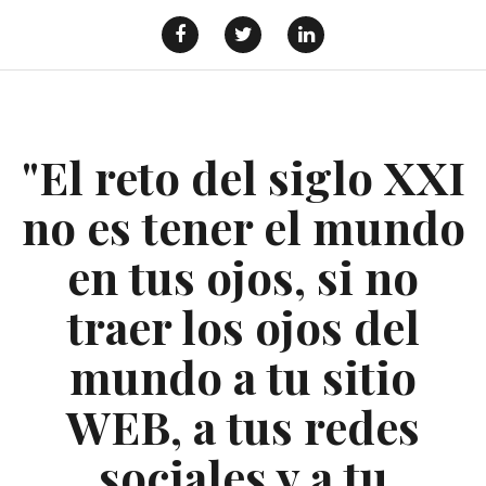
Saltar
al
Facebook
Twitter
Linkedin
contenido
"El reto del siglo XXI
no es tener el mundo
en tus ojos, si no
traer los ojos del
mundo a tu sitio
WEB, a tus redes
sociales y a tu