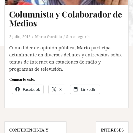
Columnista y Colaborador de
Medios
2 julio, 2015
Mario Gordillo
Sin categoría
Como líder de opinión pública, Mario participa
actualmente en diversos debates y entrevistas sobre
temas de Internet en estaciones de radio y
programas de televisión.
Comparte esto:
Facebook
X
LinkedIn
Navegación
CONFERENCISTA Y
INTERESES